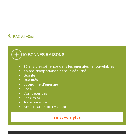
PAC Air-Eau
10 BONNES RAISONS
25 ans d'expérience dans les énergies renouvelables
65 ans d'expérience dans la sécurité
Qualité
Qualifiés
Economie d'énergie
Pose
Compétences
Proximité
Transparence
Amélioration de l'Habitat
En savoir plus