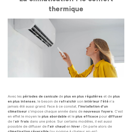
thermique
Avec les
périodes de canicule
de
plus en plus régulières
et de
plus
en plus intenses
, le besoin de
rafraîchir
son
intérieur l’été
n’a
jamais été aussi grand. Face à ce constat,
l’installation d’un
climatiseur
s’impose chaque année dans de
nouveaux foyers
. C’est
en effet le moyen le
plus abordable
et le
plus efficace
pour
diffuser
de l’
air frais
dans une pièce. Sur certains modèles, il est aussi
possible de diffuser de
l’air chaud
en
hiver :
On parle alors de
climatisation réversible
(ou pompe à chaleur air-air).