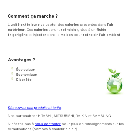
Comment ça marche ?
L'
unité extérieure
va capter des
calories
présentes dans l'
air
extérieur
. Ces
calories
seront
refroidis
grâce à un
fluide
frigorigène
et
injecter
dans la
maison
pour
refroidir
l'
air ambiant
.
Avantages ?
Écologique
Economique
Discrète
Découvrez nos produits et tarifs
.
Nos partenaires : HITASHI , MITSUBISHI, DAIKIN et SAMSUNG
N’hésitez pas à
nous contacter
pour plus de renseignements sur les
climatisations (pompes à chaleur air-air).